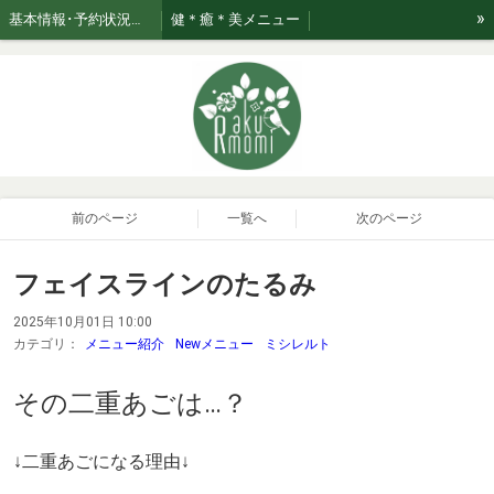
»
基本情報･予約状況・ページのご案内
健＊癒＊美メニュー
美★relaxation肌管理*メニュー *日々のお手入れサポート
ブログ☆おたく気質なセラピスト
お知らせ
ご利用案内・お取り扱い商品･Rakumomiの想い
ご案内
セラピスト紹介
おまかせコース専用美容液はこちら！
前のページ
一覧へ
次のページ
フェイスラインのたるみ
2025年10月01日 10:00
カテゴリ：
メニュー紹介
Newメニュー
ミシレルト
その二重あごは…？
↓二重あごになる理由↓