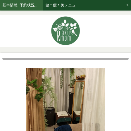
»
基本情報･予約状況・ページのご案内
健＊癒＊美メニュー
美★relaxation肌管理*メニュー *日々のお手入れサポート
ブログ☆おたく気質なセラピスト
お知らせ
ご利用案内・お取り扱い商品･Rakumomiの想い
ご案内
セラピスト紹介
おまかせコース専用美容液はこちら！