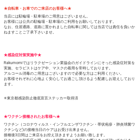
★自転車・お車でのご来店のお客様へ★
当店には駐輪場・駐車場のご用意はございません。
お客様には公共の駐輪場・駐車場のご利用をお願いしております。
なお、住居通路、道路に置かれました自転車に関しては当店では責任を負いか
ねますことご了承下さいませ。
★感染症対策実施中★
Rakumomiではリラクゼーション業協会のガイドラインにそった感染症対策を
実施、セラピストはケア中、マスクの着用を常時しております。
アルコール消毒のご用意はございますので必要な方はご利用ください。
お客様それぞれに心地よく安心してお過ごし頂けるよう配慮しお迎えしており
ます。
✳東京都感染防止徹底宣言ステッカー取得済
★ワクチン接種されたお客様へ★
ワクチン（コロナウィルス・インフルエンザワクチン・帯状疱疹・肺炎球菌ワ
クチンなど)の接種当日のケアはお受け出来ません。
接種後3日間はご来店をお控え頂きますようお願い致します。