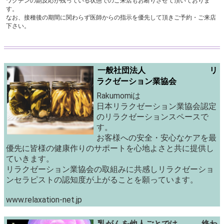
ワクチンの副反応が残っている状態でのご来店もお断りさせて頂いておりま
す。
なお、接種後の期間に関わらず医師からの指示を優先して頂きご予約・ご来店
下さい。
一般社団法人 リ
ラクゼーション業協会
Rakumomiは
日本リラクゼーション業協会認定
のリラクゼーションスペースで
す。
お客様への安全・安心なケアを最
優先に皆様の健康作りのサポートを心地よさと共に提供し
ていきます。
リラクゼーション業協会の取組みに共感しリラクゼーショ
ンセラピストの認知度が上がることを願っています。
www.relaxation-net.jp
乳がんを他人ごとでは 終わ