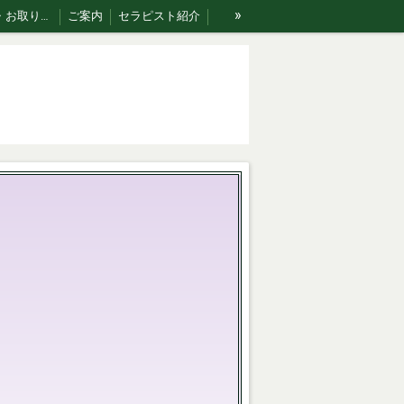
»
ご利用案内・お取り扱い商品･Rakumomiの想い
ご案内
セラピスト紹介