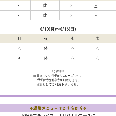
休
×
×
△
休
×
×
△
8/10(月)〜8/16(日)
月
火
水
木
休
△
△
△
休
×
△
△
《予約制》
前日までのご予約がスムーズです。
ご予約状況は随時変動致します。
目安としてご利用下さいませ。
❖通常メニューはこちらから❖
お好みでチョイス！オリジナルコースに