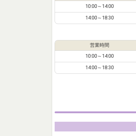
10:00～14:00
14:00～18:30
営業時間
10:00～14:00
14:00～18:30