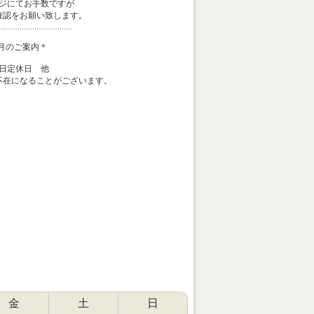
ジにてお手数ですが
確認をお願い致します。
………………………………
月のご案内＊
日定休日 他
不在になることがございます。
金
土
日