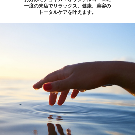
一度の来店でリラックス、健康、美容の
トータルケアを叶えます。