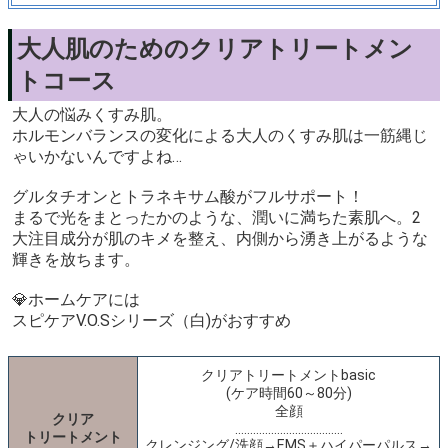
大人肌のためのクリアトリートメン
トコース
大人の悩みくすみ肌。
ホルモンバランスの変化による大人のくすみ肌は一筋縄じ
ゃいかないんですよね…
グルタチオンとトラネキサム酸がフルサポート！
まるで光をまとったかのような、潤いに満ちた素肌へ。2
大注目成分が肌のキメを整え、内側から湧き上がるような
輝きを放ちます。
💎ホームケアには
スピケアV.O.Sシリーズ（白)がおすすめ
クリアトリートメントbasic
(ケア時間60～80分)
全顔
クリア
………………………………
トリートメント
クレンジング/洗顔→EMS＋ハイパーパルス→