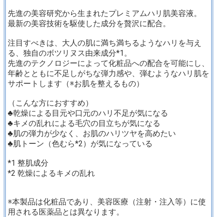
先進の美容研究から生まれたプレミアムハリ肌美容液。
最新の美容技術を駆使した成分を贅沢に配合。
注目すべきは、大人の肌に満ち満ちるようなハリを与え
る、独自のボツリヌス由来成分*1。
先進のテクノロジーによって化粧品への配合を可能にし、
年齢とともに不足しがちな弾力感や、弾むようなハリ肌を
サポートします（※お肌を整えるもの）
（こんな方におすすめ）
♣乾燥による目元や口元のハリ不足が気になる
♣キメの乱れによる毛穴の目立ちが気になる
♣肌の弾力が少なく、お肌のハリツヤを高めたい
♣肌トーン（色むら*2）が気になっている
*1 整肌成分
*2 乾燥によるキメの乱れ
※本製品は化粧品であり、美容医療（注射・注入等）に使
用される医薬品とは異なります。