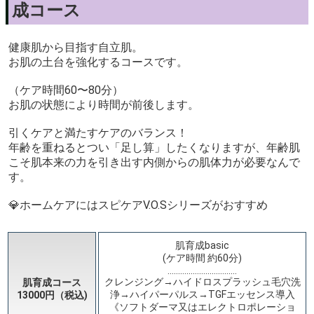
成コース
健康肌から目指す自立肌。
お肌の土台を強化するコースです。
（ケア時間60〜80分）
お肌の状態により時間が前後します。
引くケアと満たすケアのバランス！
年齢を重ねるとつい「足し算」したくなりますが、年齢肌
こそ肌本来の力を引き出す内側からの肌体力が必要なんで
す。
💎ホームケアにはスピケアV.O.Sシリーズがおすすめ
肌育成basic
(ケア時間 約60分)
……………………………
クレンジング→ハイドロスプラッシュ毛穴洗
肌育成コース
浄→ハイパーパルス→TGFエッセンス導入
13000円（税込)
《ソフトダーマ又はエレクトロポレーショ