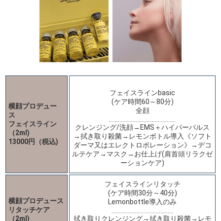
フェイスラインbasic
(ケア時間60～80分)
横顔プロデュー
全顔
ス
………………………………………
フェイスライン
クレンジング/洗顔→EMS＋ハイパーパルス
（2ml)
→拭き取り殺菌→レモンボトル導入《ソフト
13000円（税込)
ダーマ又はエレクトロポレーション》→デコ
ルテケア→マスク→お仕上げ(肩首頭リラクゼ
ーションケア)
フェイスラインリタッチ
(ケア時間30分～40分)
横顔プロデュース
Lemonbottle導入のみ
リタッチケア
……………………………………
（2ml)
拭き取りクレンジング→拭き取り殺菌→レモ