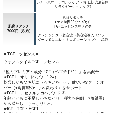
ン》→鎮静→デコルテケア→お仕上げ(肩首頭
リラクゼーションケア)
肌育リタッチ
(ケア時間30分〜40分)
肌育リタッチ
TGFエッセンス導入のみ
7000円（税込)
……………………………
クレンジング→超音波→美容液導入《ソフト
ダーマ又はエレクトロポレーション》→鎮静
🔽TGFエッセンス🔽
​ウォブスタイルTGFエッセンス
5種のプレミアム成分「GF（ペプチド*1）」を高配合！​
★EGF1（オリゴペプチド-24）
乾燥しがちなお肌にうるおいを与え、健やかなターンオー
バー（※角質層の生まれ変わり）をサポート​
★FGF1（アセチルデカペプチド-3)
年齢とともに不足しがちなハリ・弾力を内側（※角質層）
から満たし、もっちり肌へ​
★IGF・TGF・HGF1