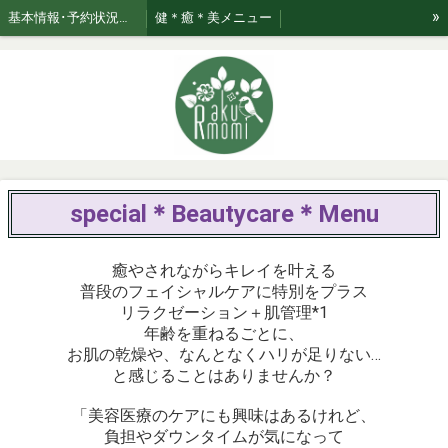
»
基本情報･予約状況・ページのご案内
健＊癒＊美メニュー
美★relaxation肌管理*メニュー *日々のお手入れサポート
ブログ☆おたく気質なセラピスト
お知らせ
ご利用案内・お取り扱い商品･Rakumomiの想い
ご案内
セラピスト紹介
おまかせコース専用美容液はこちら！
special＊Beautycare＊Menu
癒やされながらキレイを叶える
普段のフェイシャルケアに特別をプラス
リラクゼーション＋肌管理*1
年齢を重ねるごとに、
お肌の乾燥や、なんとなくハリが足りない…
と感じることはありませんか？
「美容医療のケアにも興味はあるけれど、
負担やダウンタイムが気になって