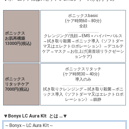
ボニックスbasic
(ケア時間60～80分)
全顔
………………………………
ボニックス
クレンジング/洗顔→EMS＋ハイパーパルス
お肌再構築
→拭き取り殺菌→ボニック導入《ソフトダー
13000円(税込)
マ又はエレクトロポレーション》→デコルテ
ケア→マスク→お仕上げ(肩首頭リラクゼーシ
ョンケア)
ボニックスリタッチ
(ケア時間30～40分)
ボニックス
導入のみ
リタッチケア
…………………………………………
拭き取りクレンジング→拭き取り殺菌→ボニ
7000円(税込)
ックス導入《ソフトダーマ又はエレクトロポ
レーション》→鎮静
🔽Bonyx LC Aura KIt とは …🔽
～Bonyx～LC Aura KIt～