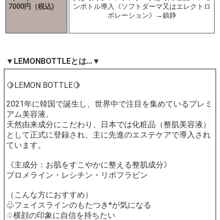
7000円（税込)
ンボトル導入《ソフトダーマ又はエレクトロ
ポレーション》→鎮静
▼LEMONBOTTLEとは…▼
🍋LEMON BOTTLE🍋
2021年に韓国で誕生し、世界中で注目を集めているプレミ
アム美容液。
天然由来成分にこだわり、日本では化粧品（整肌美容液）
として正式に登録され、主に先進のエステケアで導入され
ています。
《主成分：お肌をすこやかに整える整肌成分》
ブロメライン・レシチン・リボフラビン
（こんな方におすすめ）
♧フェイスラインのもたつき*が気になる
♧横顔の印象に自信を持ちたい