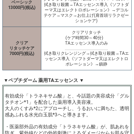
ベーシック
拭き取り殺菌→TAエッセンス導入《ソフトダ
13000円(税込)
ーマ又はエレクトロポレーション》→デコル
テケア→マスク→お仕上げ(肩首頭リラクゼー
ションケア)
クリアリタッチ
(ケア時間30～40分)
クリア
TAエッセンス導入のみ
リタッチケア
…………………………………………
拭き取りクレンジング→拭き取り殺菌→TAエ
7000円(税込)
ッセンス導入《ソフトダーマ又はエレクトロ
ポレーション》→鎮静
▼ペプチダーム 薬用TAエッセンス ▼
有効成分「トラネキサム酸」と、今話題の美容成分「グル
タチオン*1」を配合した薬用導入美容液。
大人のくすみ*2にアプローチし、うるおいに満ちた、透明
感あふれる水光白玉肌*3へと導きます。
・医薬部外品の有効成分「トラネキサム酸」が、肌あれを
防ぎ、紫外線などの外的刺激によるダメージからお肌を守