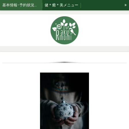
»
基本情報･予約状況・ページのご案内
健＊癒＊美メニュー
美★relaxation肌管理*メニュー *日々のお手入れサポート
ブログ☆おたく気質なセラピスト
お知らせ
ご利用案内・お取り扱い商品･Rakumomiの想い
ご案内
セラピスト紹介
おまかせコース専用美容液はこちら！