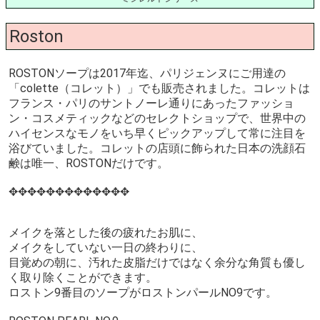
Roston
ROSTONソープは2017年迄、パリジェンヌにご用達の
「colette（コレット）」でも販売されました。コレットは
フランス・パリのサントノーレ通りにあったファッショ
ン・コスメティックなどのセレクトショップで、世界中の
ハイセンスなモノをいち早くピックアップして常に注目を
浴びていました。コレットの店頭に飾られた日本の洗顔石
鹸は唯一、ROSTONだけです。
✥✥✥✥✥✥✥✥✥✥✥✥✥
メイクを落とした後の疲れたお肌に、
メイクをしていない一日の終わりに、
目覚めの朝に、汚れた皮脂だけではなく余分な角質も優し
く取り除くことができます。
ロストン9番目のソープがロストンパールNO9です。