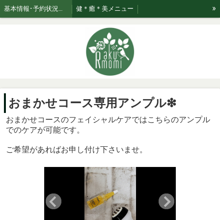
»
基本情報･予約状況・ページのご案内
健＊癒＊美メニュー
美★relaxation肌管理*メニュー *日々のお手入れサポート
ブログ☆おたく気質なセラピスト
お知らせ
ご利用案内・お取り扱い商品･Rakumomiの想い
ご案内
セラピスト紹介
おまかせコース専用美容液はこちら！
おまかせコース専用アンプル❇
おまかせコースのフェイシャルケアではこちらのアンプル
でのケアが可能です。
ご希望があればお申し付け下さいませ。