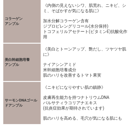
《内側の見えないシワ、肌荒れ、ニキビ、シ
ミ、そばかすが気になる肌に》
コラーゲン
加水分解コラーゲン含有
アンプル
ジブロピレングリコール(水分保持)
トコフェリルアセテート(ビタミンE)抗酸化作
用
《美白とトーンアップ、艶だし、ツヤツヤ肌
に》
美白幹細胞培養
ナイアシンアミド
アンプル
米幹細胞培養成分
肌のハリを改善するトマト果実
《ニキビになりやすい肌の鎮静》
皮膚再生能力を持つナトリウムDNA
サーモンDNAゴール
バルサティラコリアナエキス
ドアンプル
(抗炎症効果が期待されています)
肌のハリを高める、毛穴が気になる肌にも