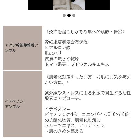
《炎症を起こしがちな肌への鎮静・保湿》
幹細胞培養液含有保湿
アクア幹細胞培養ア
ヒアルロン酸
ンプル
肌のハリ
皮膚の硬さや乾燥
トマト果実、ブドウカルキエキス
《肌老化対策をしたい方、お肌に元気を与え
たい方に。》
紫外線やストレスによる刺激で発生する活性
酸素にアプローチ。
イデベノン
アンプル
イデベノン→
ビタミンＣの4倍、コエンザイムQ10の10倍
の抗酸化物質。肌老化対策に
フルーツエキス、アラントイン
→肌のきめを整える