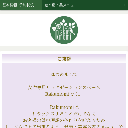
»
基本情報･予約状況・ページのご案内
健＊癒＊美メニュー
美★relaxation肌管理*メニュー *日々のお手入れサポート
ブログ☆おたく気質なセラピスト
お知らせ
ご利用案内・お取り扱い商品･Rakumomiの想い
ご案内
セラピスト紹介
おまかせコース専用美容液はこちら！
ご挨拶
はじめまして
女性専用リラクゼーションスペース
Rakumomiです。
Rakumomiは
リラックスすることだけでなく
お客様の望む理想の体作りを叶えるため
トータルでケア出来るよう、健康・美容多数のメニューを