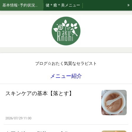
»
基本情報･予約状況・ページのご案内
健＊癒＊美メニュー
美★relaxation肌管理*メニュー *日々のお手入れサポート
ブログ☆おたく気質なセラピスト
お知らせ
ご利用案内・お取り扱い商品･Rakumomiの想い
ご案内
セラピスト紹介
おまかせコース専用美容液はこちら！
ブログ☆おたく気質なセラピスト
メニュー紹介
スキンケアの基本【落とす】
2026/07/29 11:00