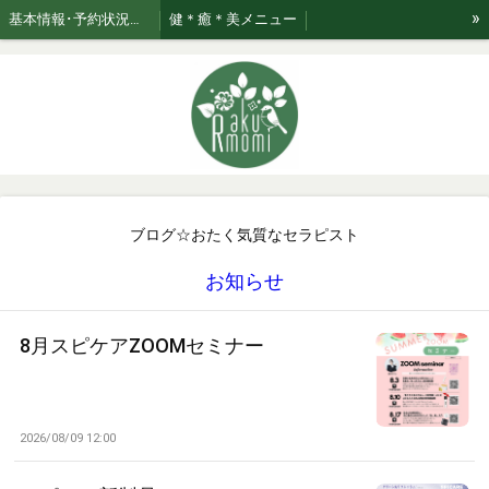
»
基本情報･予約状況・ページのご案内
健＊癒＊美メニュー
美★relaxation肌管理*メニュー *日々のお手入れサポート
ブログ☆おたく気質なセラピスト
お知らせ
ご利用案内・お取り扱い商品･Rakumomiの想い
ご案内
セラピスト紹介
おまかせコース専用美容液はこちら！
ブログ☆おたく気質なセラピスト
お知らせ
8月スピケアZOOMセミナー
2026/08/09 12:00