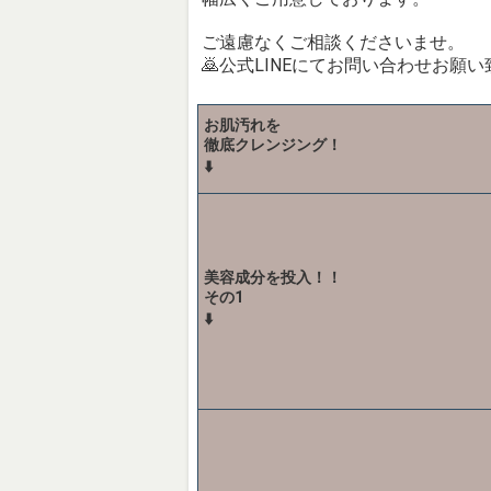
ご遠慮なくご相談くださいませ。
🙇公式LINEにてお問い合わせお願
お肌汚れを
徹底クレンジング！
⬇️
美容成分を投入！！
その1
⬇️