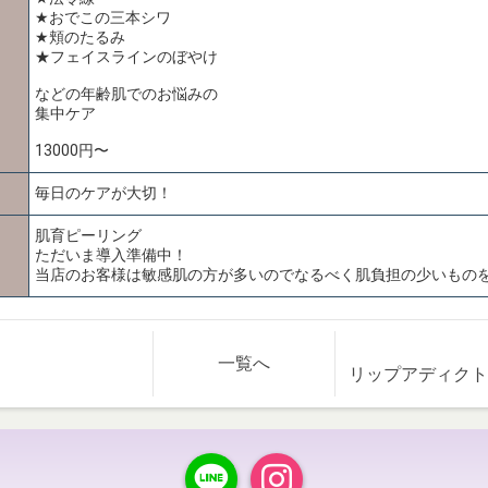
★おでこの三本シワ
★頬のたるみ
★フェイスラインのぼやけ
などの年齢肌でのお悩みの
集中ケア
13000円〜
毎日のケアが大切！
肌育ピーリング
ただいま導入準備中！
当店のお客様は敏感肌の方が多いのでなるべく肌負担の少いもの
一覧へ
リップアディクト