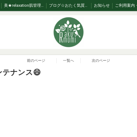
美★relaxation肌管理*メニュー *日々のお手入れサポート
ブログ☆おたく気質なセラピスト
お知らせ
前のページ
一覧へ
次のページ
テナンス😄