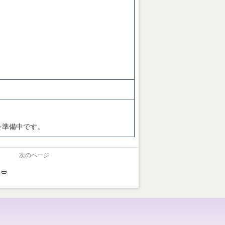
を準備中です。
次のページ
💋