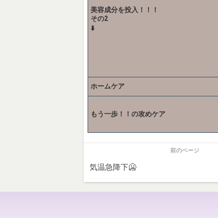
美容成分を投入！！！
その2
⬇️
ホームケア
もう一歩！！の攻めケア
前のページ
気温急降下🥶