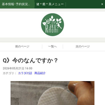
»
基本情報･予約状況・ページのご案内
健＊癒＊美メニュー
美★relaxation肌管理*メニュー *日々のお手入れサポート
ブログ☆おたく気質なセラピスト
お知らせ
ご利用案内・お取り扱い商品･Rakumomiの想い
ご案内
セラピスト紹介
おまかせコース専用美容液はこちら！
前のページ
一覧へ
次のページ
Q》今のなんですか？
2026年05月21日 16:00
カテゴリ：
カラダの話
商品紹介