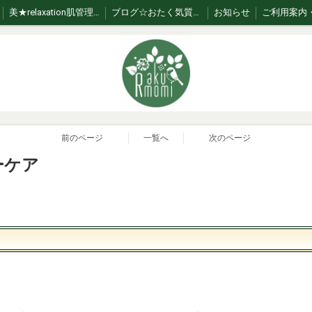
美★relaxation肌管理*メニュー *日々のお手入れサポート
ブログ☆おたく気質なセラピスト
お知らせ
前のページ
一覧へ
次のページ
ーケア
。