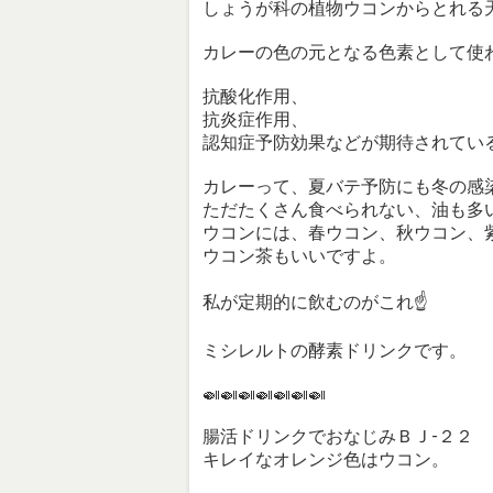
しょうが科の植物ウコンからとれる
カレーの色の元となる色素として使
抗酸化作用、
抗炎症作用、
認知症予防効果などが期待されてい
カレーって、夏バテ予防にも冬の感
ただたくさん食べられない、油も多い
ウコンには、春ウコン、秋ウコン、
ウコン茶もいいですよ。
私が定期的に飲むのがこれ☝️
ミシレルトの酵素ドリンクです。
🍛🍛🍛🍛🍛🍛🍛
腸活ドリンクでおなじみＢＪ-２２
キレイなオレンジ色はウコン。