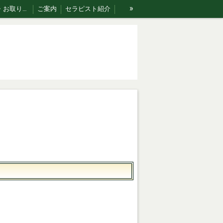
»
ご利用案内・お取り扱い商品･Rakumomiの想い
ご案内
セラピスト紹介