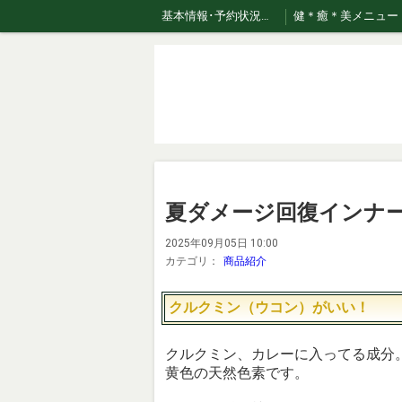
基本情報･予約状況・ページのご案内
健＊癒＊美メニュー
おまかせコース専用美容液はこちら！
夏ダメージ回復インナ
2025年09月05日 10:00
カテゴリ：
商品紹介
クルクミン（ウコン）がいい！
クルクミン、カレーに入ってる成分
黄色の天然色素です。