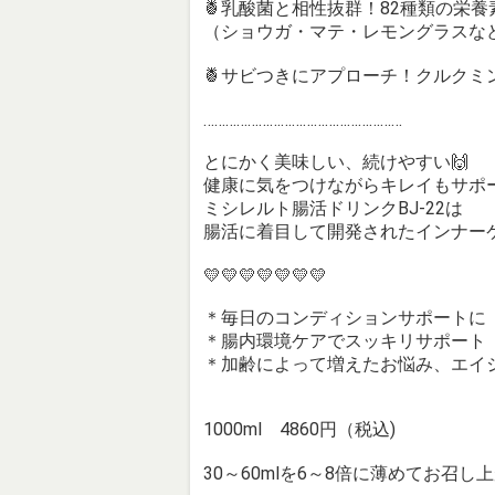
🍍乳酸菌と相性抜群！82種類の栄
（ショウガ・マテ・レモングラスなど
🍍サビつきにアプローチ！クルクミ
………………………………………………
とにかく美味しい、続けやすい🙌
健康に気をつけながらキレイもサポ
ミシレルト腸活ドリンクBJ-22は
腸活に着目して開発されたインナー
💛💛💛💛💛💛💛
＊毎日のコンディションサポートに
＊腸内環境ケアでスッキリサポート
＊加齢によって増えたお悩み、エイ
1000ml 4860円（税込)
30～60mlを6～8倍に薄めてお召し